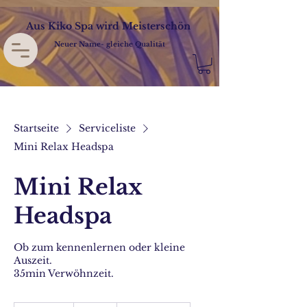
Aus Kiko Spa wird Meisterschön
Neuer Name- gleiche Qualität
Startseite
Serviceliste
Mini Relax Headspa
Mini Relax
Headspa
Ob zum kennenlernen oder kleine
Auszeit.
35min Verwöhnzeit.
49