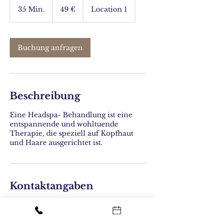
Euro
35 Min.
3
49 €
Location 1
5
M
i
n
Buchung anfragen
.
Beschreibung
Eine Headspa- Behandlung ist eine
entspannende und wohltuende
Therapie, die speziell auf Kopfhaut
und Haare ausgerichtet ist.
Kontaktangaben