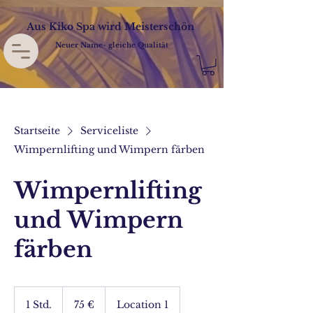
Aus Kiko Spa wird Meisterschön
Neuer Name- gleiche Qualität
Startseite
Serviceliste
Wimpernlifting und Wimpern färben
Wimpernlifting
und Wimpern
färben
75
Euro
1 Std.
1
75 €
Location 1