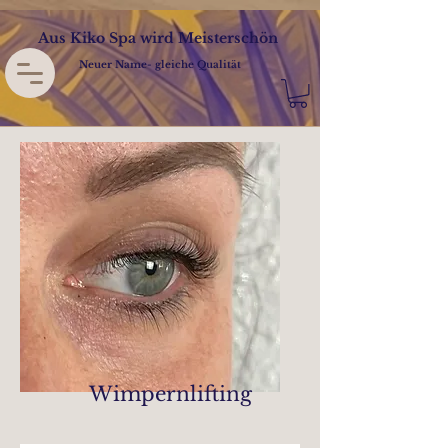
Aus Kiko Spa wird Meisterschön
Wimpern
Neuer Name- gleiche Qualität
Wimpernlifting