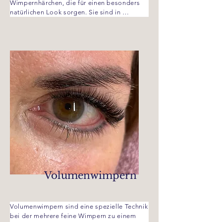
Wimpernhärchen, die für einen besonders 
natürlichen Look sorgen. Sie sind in 
verschiedenen Längen und Schwüngen 
erhältlich und können in Schwarz oder Braun 
gewählt werden, um optimal zum 
individuellen Typ zu passen. Diese Wimpern 
verleihen den Augen mehr Ausdruck und 
Fülle, ohne dabei künstlich zu wirken. Ideal 
für ein dezentes Make-up oder um den 
Alltagslook zu verbessern!

Preise:

Neuanlage 120€

Auffüllen bis 14 Tage 45€

Auffüllen bis 21 Tage 55€

Auffüllen bis 28 Tage 65€

Wimpern entfernen 20€
Volumenwimpern
Volumenwimpern sind eine spezielle Technik 
bei der mehrere feine Wimpern zu einem 