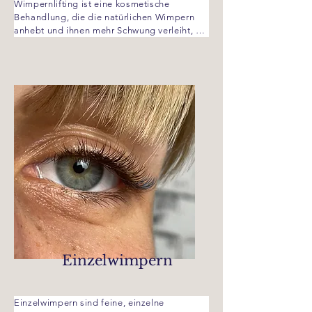
Wimpernlifting ist eine kosmetische 
Behandlung, die die natürlichen Wimpern 
anhebt und ihnen mehr Schwung verleiht, 
ohne künstliche Wimpern zu verwenden. 
Dabei werden die Wimpern mit speziellen 
Lösungen behandelt, die sie sanft in eine 
geschwungene Form bringen. Das Ergebnis 
hält in der Regel mehrere Wochen und sorgt 
für einen offenen, wachen Blick. 

Preise:

Wimpernlifting 69€

-mit Wimpern färben 75€

Brauenlifting 69€

- mit Brauen färben 75€

Kombi inkl. färben 119€
Einzelwimpern
Einzelwimpern sind feine, einzelne 