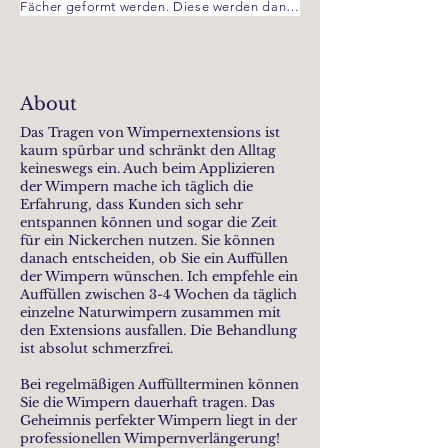
Fächer geformt werden. Diese werden dann 
individuell auf die natürlichen Wimpern 
appliziert, um ein voluminöses und 
gleichzeitig leichtes Ergebnis zu erzielen. 
Um den persönlichen Stil und den Hautton 
About
optimal zu ergänzen, gibt es sie im 
klassischem Schwarz oder sanftem Braun.  
Das Tragen von Wimpernextensions ist
Diese Methode sorgt für einen intensiven 
kaum spürbar und schränkt den Alltag
Blick und ein natürliches Finish.

keineswegs ein. Auch beim Applizieren
der Wimpern mache ich täglich die
Preise:

Erfahrung, dass Kunden sich sehr
Neuanlage 150€

entspannen können und sogar die Zeit
Auffüllen bis 14 Tage 55€

für ein Nickerchen nutzen. Sie können
Auffüllen bis 21 Tage 65€

danach entscheiden, ob Sie ein Auffüllen
Auffüllen bis 28 Tage 75€

der Wimpern wünschen. Ich empfehle ein
Auffüllen zwischen 3-4 Wochen da täglich
Wimpern entfernen 20€
einzelne Naturwimpern zusammen mit
den Extensions ausfallen. Die Behandlung
ist absolut schmerzfrei.
Bei regelmäßigen Auffüllterminen können
Sie die Wimpern dauerhaft tragen. Das
Geheimnis perfekter Wimpern liegt in der
professionellen Wimpernverlängerung!